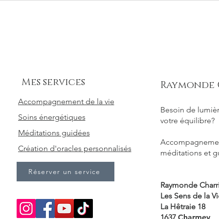
Mes services
Raymonde 
Accompagnement de la vie
Besoin de lumièr
Soins énergétiques
votre équilibre?
Méditations guidées
Accompagnement
Création d'oracles personnalisés
méditations et 
Réserver un service
Raymonde Charr
Les Sens de la Vi
La Hêtraie 18
1637
Charmey