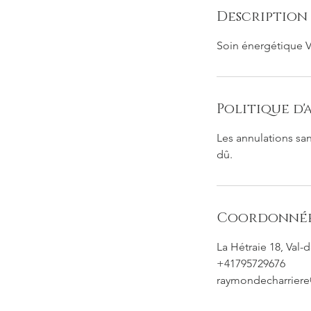
Description 
Soin énergétique V
Politique d
Les annulations sans
dû.
Coordonné
La Hétraie 18, Val
+41795729676
raymondecharrier